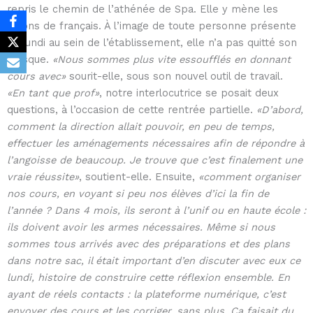
repris le chemin de l’athénée de Spa. Elle y mène les
leçons de français. À l’image de toute personne présente
ce lundi au sein de l’établissement, elle n’a pas quitté son
masque.
«Nous sommes plus vite essoufflés en donnant
cours avec»
sourit-elle, sous son nouvel outil de travail.
«En tant que prof»
, notre interlocutrice se posait deux
questions, à l’occasion de cette rentrée partielle.
«D’abord,
comment la direction allait pouvoir, en peu de temps,
effectuer les aménagements nécessaires afin de répondre à
l’angoisse de beaucoup. Je trouve que c’est finalement une
vraie réussite»
, soutient-elle. Ensuite,
«comment organiser
nos cours, en voyant si peu nos élèves d’ici la fin de
l’année ? Dans 4 mois, ils seront à l’unif ou en haute école :
ils doivent avoir les armes nécessaires. Même si nous
sommes tous arrivés avec des préparations et des plans
dans notre sac, il était important d’en discuter avec eux ce
lundi, histoire de construire cette réflexion ensemble. En
ayant de réels contacts : la plateforme numérique, c’est
envoyer des cours et les corriger, sans plus. Ça faisait du