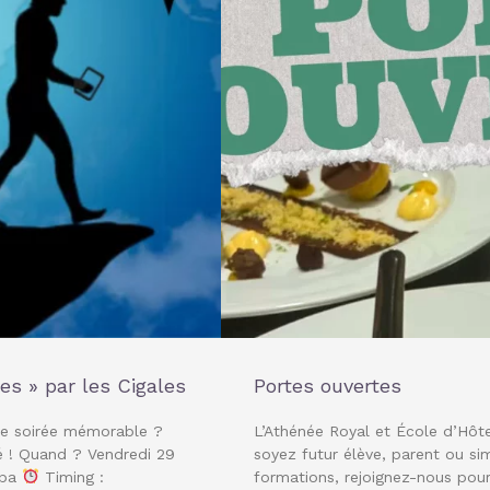
s » par les Cigales
Portes ouvertes
ne soirée mémorable ?
L’Athénée Royal et École d’Hôte
é ! Quand ? Vendredi 29
soyez futur élève, parent ou si
Spa
Timing :
formations, rejoignez-nous pou