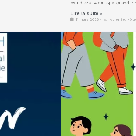
Astrid 250, 4900 Spa Quand ? S
Lire la suite »
11 mars 2026
•
Athénée
,
Hôte