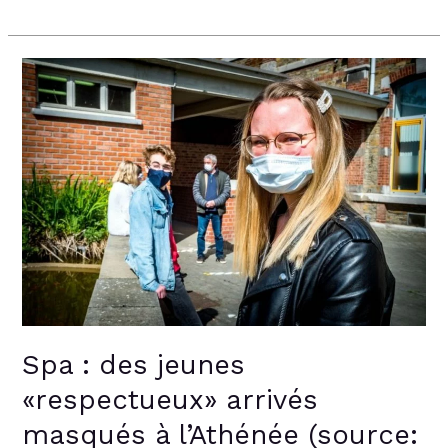
Spa
:
des
jeunes
«respectueux»
arrivés
masqués
à
l’Athénée
(source:
lavenir.net)
Spa : des jeunes
«respectueux» arrivés
masqués à l’Athénée (source: