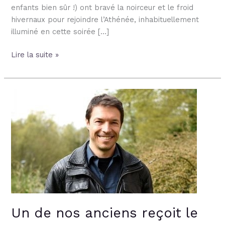
enfants bien sûr !) ont bravé la noirceur et le froid
hivernaux pour rejoindre l’Athénée, inhabituellement
illuminé en cette soirée […]
Lire la suite »
Un
de
nos
anciens
reçoit
le
titre
de
citoyen
d’honneur
Un de nos anciens reçoit le
de