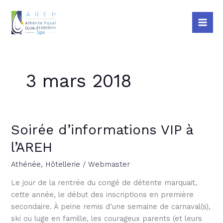
Aller
Mai
au
Me
contenu
3 mars 2018
Soirée d’informations VIP à
Soirée
d’informations
l’AREH
VIP
à
Athénée
,
Hôtellerie
/
Webmaster
l’AREH
Le jour de la rentrée du congé de détente marquait,
cette année, le début des inscriptions en première
secondaire. À peine remis d’une semaine de carnaval(s),
ski ou luge en famille, les courageux parents (et leurs