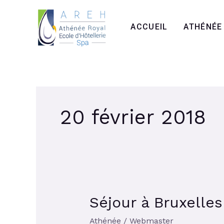
Aller
au
ACCUEIL
ATHÉNÉE
contenu
20 février 2018
Séjour à Bruxelle
Séjour
à
Athénée
/
Webmaster