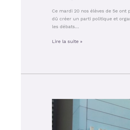
Bruxelles
de
Ce mardi 20 nos élèves de 5e ont p
nos
dû créer un parti politique et orga
élèves
les débats…
de
5e
Lire la suite »
année
(mardi
20/02)
Séjour
à
Bruxelles
de