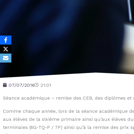
07/07/2016
21:01
Séance académique – remise des CEB, des diplômes et 
Comme chaque année, lors de la séance académique de fi
aux élèves de la sixième primaire ainsi qu’aux élèves du
terminales (6G-TQ-P / 7P) ainsi qu’à la remise des prix 