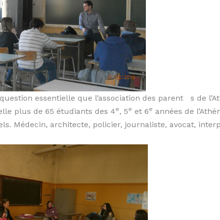
question essentielle que l’association des parent s de l’
e
e
e
elle plus de 65 étudiants des 4
, 5
et 6
années de l’Athén
. Médecin, architecte, policier, journaliste, avocat, inter