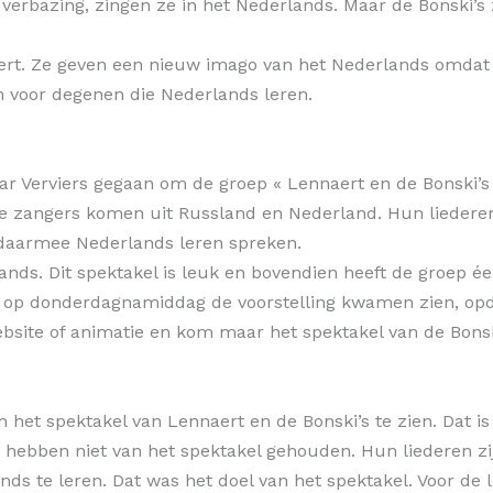
erbazing, zingen ze in het Nederlands. Maar de Bonski’s z
rt. Ze geven een nieuw imago van het Nederlands omdat bi
n voor degenen die Nederlands leren.
aar Verviers gegaan om de groep « Lennaert en de Bonski’s 
. De zangers komen uit Russland en Nederland. Hun lieder
 daarmee Nederlands leren spreken.
nds. Dit spektakel is leuk en bovendien heeft de groep é
as op donderdagnamiddag de voorstelling kwamen zien, op
bsite of animatie en kom maar het spektakel van de Bonski
m het spektakel van Lennaert en de Bonski’s te zien. Dat 
n hebben niet van het spektakel gehouden. Hun liederen z
s te leren. Dat was het doel van het spektakel. Voor de lee