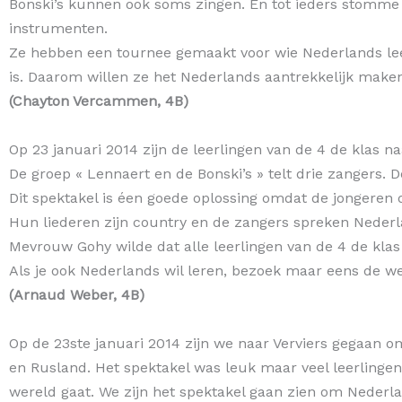
Bonski’s kunnen ook soms zingen. En tot ieders stomme v
instrumenten.
Ze hebben een tournee gemaakt voor wie Nederlands lee
is. Daarom willen ze het Nederlands aantrekkelijk make
(Chayton Vercammen, 4B)
Op 23 januari 2014 zijn de leerlingen van de 4 de klas n
De groep « Lennaert en de Bonski’s » telt drie zangers
Dit spektakel is éen goede oplossing omdat de jongeren
Hun liederen zijn country en de zangers spreken Nederla
Mevrouw Gohy wilde dat alle leerlingen van de 4 de kl
Als je ook Nederlands wil leren, bezoek maar eens de we
(Arnaud Weber, 4B)
Op de 23ste januari 2014 zijn we naar Verviers gegaan o
en Rusland. Het spektakel was leuk maar veel leerlinge
wereld gaat. We zijn het spektakel gaan zien om Nederland