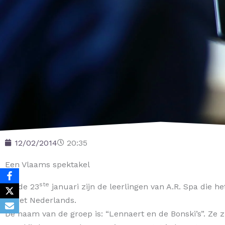
12/02/2014
20:35
Een Vlaams spektakel
ste
Op de 23
januari zijn de leerlingen van A.R. Spa die 
in het Nederlands.
De naam van de groep is: “Lennaert en de Bonski’s”. Ze 