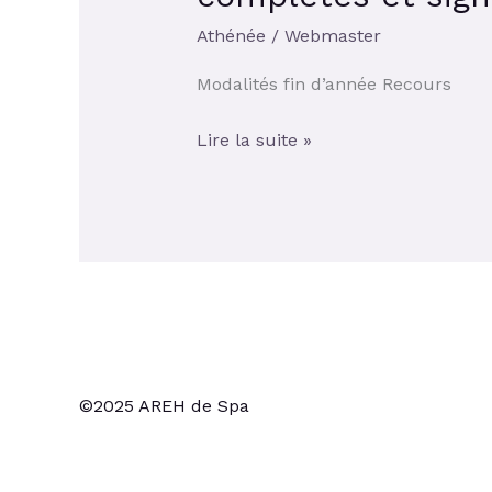
ne
pas
Athénée
/
Webmaster
oublier
Modalités fin d’année Recours
de
nous
Lire la suite »
renvoyer
ces
deux
talons
complétés
et
signés
©2025 AREH de Spa