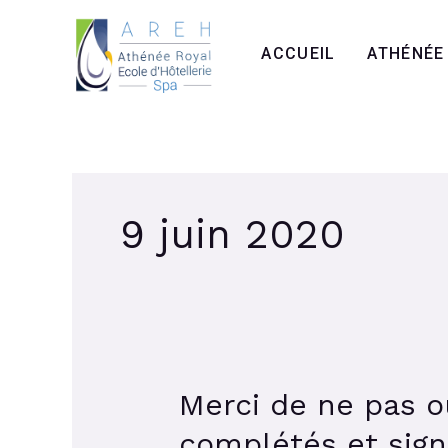
Aller
au
ACCUEIL
ATHÉNÉE
contenu
9 juin 2020
Merci de ne pas o
Merci
de
complétés et sig