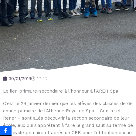
30/01/2019
17:42
Le lien primaire-secondaire à l’honneur à l’AREH Spa
C’est le 29 janvier dernier que les élèves des classes de 6e
année primaire de l’Athénée Royal de Spa – Centre et
Rener – sont allés découvrir la section secondaire de leur
école, eux qui s’apprêtent à faire le grand saut au terme de
leur cycle primaire et après un CEB pour l’obtention duquel