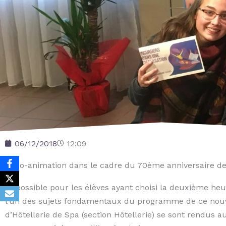
06/12/2018
12:09
Expo-animation dans le cadre du 70ème anniversaire de 
Impossible pour les élèves ayant choisi la deuxième heu
l’un des sujets fondamentaux du programme de ce nouvea
d’Hôtellerie de Spa (section Hôtellerie) se sont rendus 