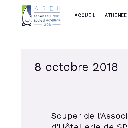
Aller
au
ACCUEIL
ATHÉNÉE
contenu
8 octobre 2018
Souper de l’Associ
Souper
de
d’Hôtellerie de SP