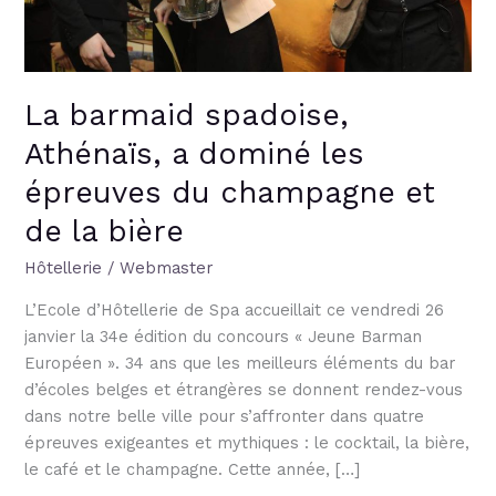
champagne
et
de
la
La barmaid spadoise,
bière
Athénaïs, a dominé les
épreuves du champagne et
de la bière
Hôtellerie
/
Webmaster
L’Ecole d’Hôtellerie de Spa accueillait ce vendredi 26
janvier la 34e édition du concours « Jeune Barman
Européen ». 34 ans que les meilleurs éléments du bar
d’écoles belges et étrangères se donnent rendez-vous
dans notre belle ville pour s’affronter dans quatre
épreuves exigeantes et mythiques : le cocktail, la bière,
le café et le champagne. Cette année, […]