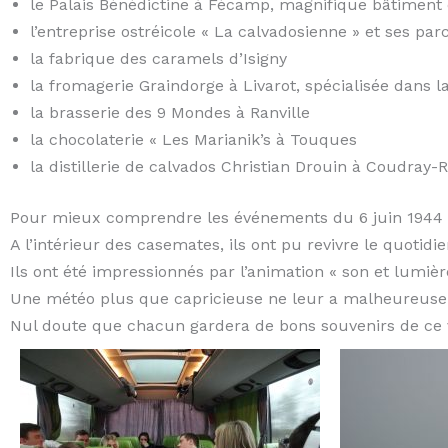
le Palais Bénédictine à Fécamp, magnifique bâtiment d
l’entreprise ostréicole « La calvadosienne » et ses par
la fabrique des caramels d’Isigny
la fromagerie Graindorge à Livarot, spécialisée dans 
la brasserie des 9 Mondes à Ranville
la chocolaterie « Les Marianik’s à Touques
la distillerie de calvados Christian Drouin à Coudray-
Pour mieux comprendre les événements du 6 juin 1944 et le
A l’intérieur des casemates, ils ont pu revivre le quotidi
Ils ont été impressionnés par l’animation « son et lumière
Une météo plus que capricieuse ne leur a malheureuseme
Nul doute que chacun gardera de bons souvenirs de ce v