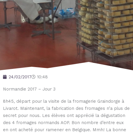
24/02/2017
10:48
Normandie 2017 – Jour 3
8h45, départ pour la visite de la fromagerie Graindorge à
Livarot. Maintenant, la fabrication des fromages n’a plus de
secret pour nous. Les élèves ont apprécié la dégustation
des 4 fromages normands AOP. Bon nombre d’entre eux
en ont acheté pour ramener en Belgique. Mmh! La bonne