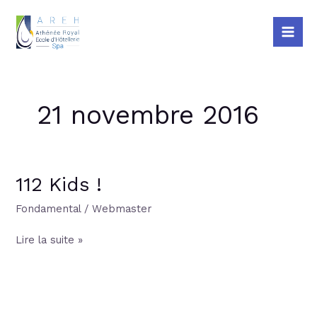
Aller
Mai
au
Me
contenu
21 novembre 2016
112 Kids !
112
Kids
Fondamental
/
Webmaster
!
Lire la suite »