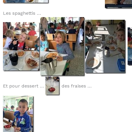
Les spaghettis …
Et pour dessert …
des fraises …