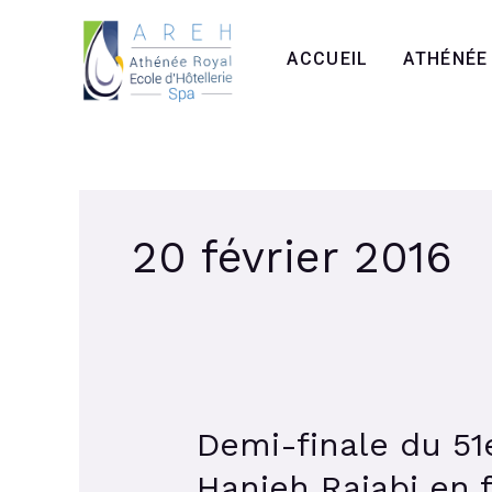
Aller
au
ACCUEIL
ATHÉNÉE
contenu
20 février 2016
Demi-finale du 51
Demi-
finale
Hanieh Rajabi en f