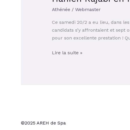
du
51e
Athénée
/
Webmaster
Tournoi
Ce samedi 20/2 a eu lieu, dans le
d’Eloquence
candidats s’y affrontaient et sept o
du
pour son excellente prestation ! Q
Lions
Club
Lire la suite »
de
Spa
–
Hanieh
Rajabi
en
finale
©2025 AREH de Spa