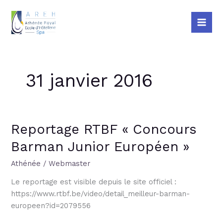
Aller
Mai
au
Me
contenu
31 janvier 2016
Reportage RTBF « Concours
Reportage
RTBF
Barman Junior Européen »
« Concours
Barman
Athénée
/
Webmaster
Junior
Le reportage est visible depuis le site officiel :
Européen »
https://www.rtbf.be/video/detail_meilleur-barman-
europeen?id=2079556