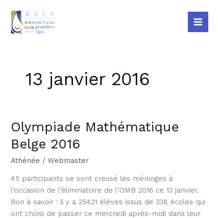
Aller
Mai
au
Me
contenu
13 janvier 2016
Olympiade Mathématique
Olympiade
Mathématique
Belge 2016
Belge
2016
Athénée
/
Webmaster
45 participants se sont creusé les méninges à
l’occasion de l’éliminatoire de l’OMB 2016 ce 13 janvier.
Bon à savoir : il y a 25421 élèves issus de 338 écoles qui
ont choisi de passer ce mercredi après-midi dans leur