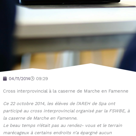
04/11/2014
09:29
Cross interprovincial à la caserne de Marche en Famenne
Ce 22 octobre 2014, les élèves de l’AREH de Spa ont
participé au cross interprovincial organisé par la FSWBE, à
la caserne de Marche en Famenne.
Le beau temps n’était pas au rendez- vous et le terrain
marécageux à certains endroits n’a épargné aucun