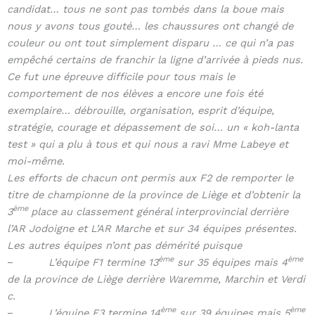
candidat… tous ne sont pas tombés dans la boue mais
nous y avons tous gouté… les chaussures ont changé de
couleur ou ont tout simplement disparu … ce qui n’a pas
empêché certains de franchir la ligne d’arrivée à pieds nus.
Ce fut une épreuve difficile pour tous mais le
comportement de nos élèves a encore une fois été
exemplaire… débrouille, organisation, esprit d’équipe,
stratégie, courage et dépassement de soi… un « koh-lanta
test » qui a plu à tous et qui nous a ravi Mme Labeye et
moi-même.
Les efforts de chacun ont permis aux F2 de remporter le
titre de championne de la province de Liège et d’obtenir la
ème
3
place au classement général interprovincial derrière
l’AR Jodoigne et L’AR Marche et sur 34 équipes présentes.
Les autres équipes n’ont pas démérité puisque
ème
ème
–
L’équipe F1 termine 13
sur 35 équipes mais 4
de la province de Liège derrière Waremme, Marchin et Verdi
c.
ème
ème
–
L’équipe F3 termine 14
sur 39 équipes mais 5