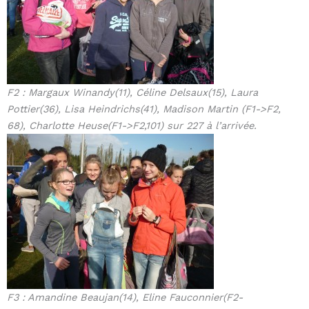
F2 : Margaux Winandy(11), Céline Delsaux(15), Laura
Pottier(36), Lisa Heindrichs(41), Madison Martin (F1->F2,
68), Charlotte Heuse(F1->F2,101) sur 227 à l’arrivée.
F3 : Amandine Beaujan(14), Eline Fauconnier(F2-