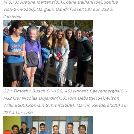
>F3,70),Justine Mertens(85),Coline Balhan(104),Sophie
Vis(F2->F3,106),Margaux Dandrifosse(108) sur 238 à
l’arrivée.
G2 : Timothy Busch(G1->G2, 49),Vincent Caeyenberghs(G1-
>G2,139),Nicolas Dujardin(153),Tom Debatty(154),Wilson
Wilkin(200),Romain Schmitz(208), Marvin Renders(220) sur
227 à l’arrivée.