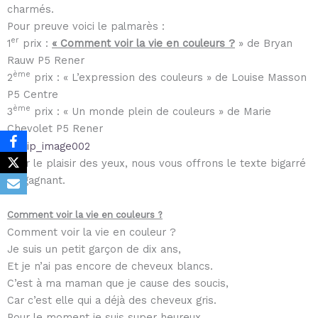
charmés.
Pour preuve voici le palmarès :
er
1
prix :
« Comment voir la vie en couleurs ?
» de Bryan
Rauw P5 Rener
ème
2
prix : « L’expression des couleurs » de Louise Masson
P5 Centre
ème
3
prix : « Un monde plein de couleurs » de Marie
Chevolet P5 Rener
Pour le plaisir des yeux, nous vous offrons le texte bigarré
du gagnant.
Comment voir la vie en couleurs ?
Comment voir la vie en couleur ?
Je suis un petit garçon de dix ans,
Et je n’ai pas encore de cheveux blancs.
C’est à ma maman que je cause des soucis,
Car c’est elle qui a déjà des cheveux gris.
Pour le moment je suis super heureux,