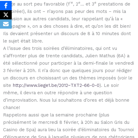
re
e
e
tirage au sort peu favorable (1
, 2
… et 3
prestations de
la soirée!), ils ont – n’ayons pas peur des mots – mis la
pression aux autres candidats, leur rappelant qu’à la «
campagne », on a des choses à dire, et qu’on les dit bien!
Ils devaient présenter un discours de 8 à 10 minutes dont
le sujet était libre.
A l’issue des trois soirées d’éliminatoires, qui ont vu
s’affronter plus de trente candidats, Julien Mathus (6A) a
été sélectionné pour participer à la demi-finale le vendredi
3 février à 20h. Il n’a donc que quelques jours pour rédiger
un discours en choisissant un des thèmes imposés (voir le
site
http://www.liege1.be/2012~TXT2-66-0-0
). Le soir
même, il devra en outre répondre à une question
d’improvisation. Nous lui souhaitons d’ores et déjà bonne
chance!
Rappelons aussi que la semaine prochaine (plus
précisément le mercredi 8 février, à 20h au Salon Gris du
Casino de Spa) aura lieu la soirée d’éliminatoires du Tournoi
d’éloquence de Spa à laquelle plusieurs de nos rhétoriciens