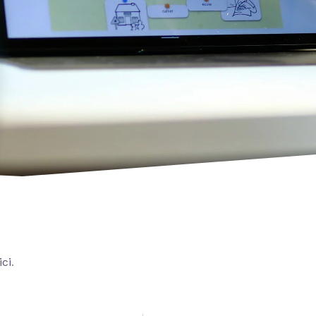
ici
.